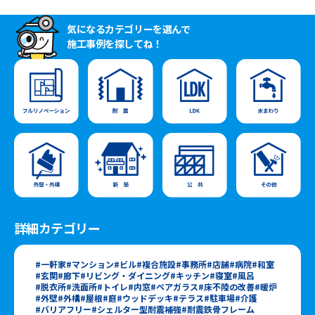
気になるカテゴリーを選んで
施工事例を探してね！
詳細カテゴリー
一軒家
マンション
ビル
複合施設
事務所
店舗
病院
和室
玄関
廊下
リビング・ダイニング
キッチン
寝室
風呂
脱衣所
洗面所
トイレ
内窓
ペアガラス
床不陸の改善
暖炉
外壁
外構
屋根
庭
ウッドデッキ
テラス
駐車場
介護
バリアフリー
シェルター型耐震補強
耐震鉄骨フレーム