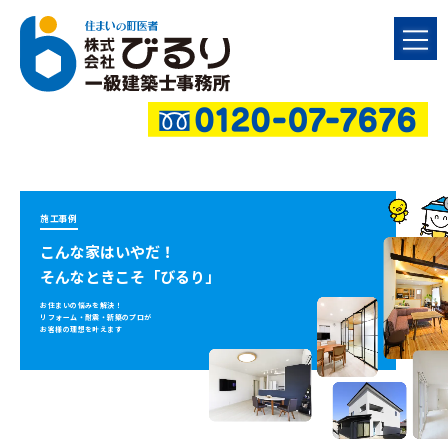
施工事例
こんな家はいやだ！
そんなときこそ「びるり」
お住まいの悩みを解決！
リフォーム・耐震・新築のプロが
お客様の理想を叶えます