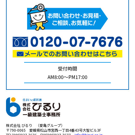
受付時間
AM8:00～PM17:00
株式会社 びるり （愛亀グループ）
〒790-0065 愛媛県松山市宮西一丁目4番43号大智ビル3F
TEL(089)927-7676 FAX(089)927-7677
info@biruri.co.jp