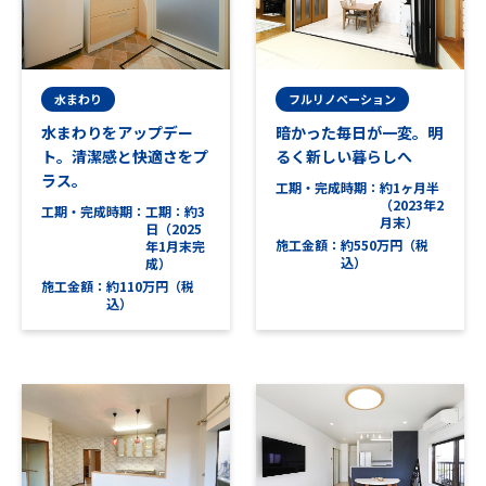
水まわり
フルリノベーション
水まわりをアップデー
暗かった毎日が一変。明
ト。清潔感と快適さをプ
るく新しい暮らしへ
ラス。
工期・完成時期
約1ヶ月半
（2023年2
工期・完成時期
工期：約3
月末）
日（2025
施工金額
約550万円（税
年1月末完
込）
成）
施工金額
約110万円（税
込）