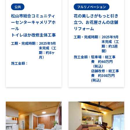
公共
フルリノベーション
松山市総合コミュニティ
花の美しさがもっと引き
ーセンターキャメリアホ
立つ、お花屋さんの店舗
ール
リフォーム
トイレほか改修主体工事
工期・完成時期
2025年9月
末完成（工
工期・完成時期
2025年9月
期：約2週
末完成（工
間）
期：約8ヶ
施工金額
駐車場：総工事
月）
費 約60万円
施工金額
（税込）
店舗改修：総工事
費 約308万円
(税込)