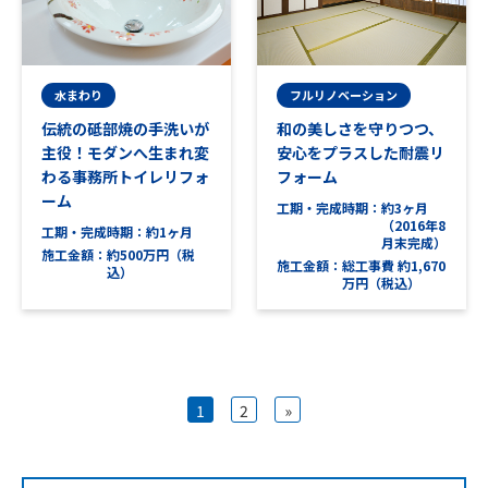
水まわり
フルリノベーション
伝統の砥部焼の手洗いが
和の美しさを守りつつ、
主役！モダンへ生まれ変
安心をプラスした耐震リ
わる事務所トイレリフォ
フォーム
ーム
工期・完成時期
約3ヶ月
（2016年8
工期・完成時期
約1ヶ月
月末完成）
施工金額
約500万円（税
施工金額
総工事費 約1,670
込）
万円（税込）
1
2
»