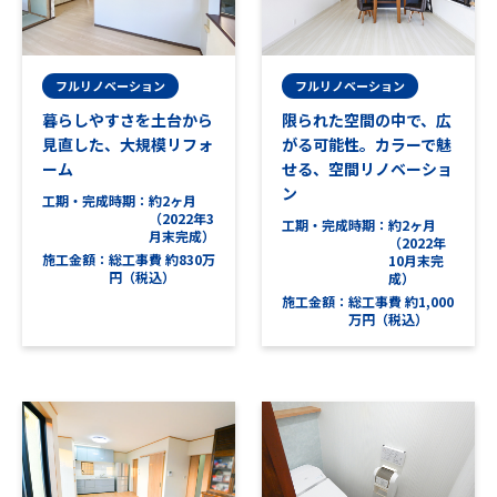
フルリノベーション
フルリノベーション
暮らしやすさを土台から
限られた空間の中で、広
見直した、大規模リフォ
がる可能性。カラーで魅
ーム
せる、空間リノベーショ
ン
工期・完成時期
約2ヶ月
（2022年3
工期・完成時期
約2ヶ月
月末完成）
（2022年
施工金額
総工事費 約830万
10月末完
円（税込）
成）
施工金額
総工事費 約1,000
万円（税込）