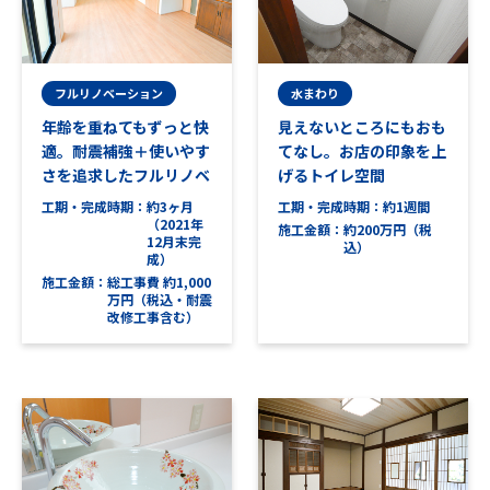
フルリノベーション
水まわり
年齢を重ねてもずっと快
見えないところにもおも
適。耐震補強＋使いやす
てなし。お店の印象を上
さを追求したフルリノベ
げるトイレ空間
工期・完成時期
約3ヶ月
工期・完成時期
約1週間
（2021年
施工金額
約200万円（税
12月末完
込）
成）
施工金額
総工事費 約1,000
万円（税込・耐震
改修工事含む）