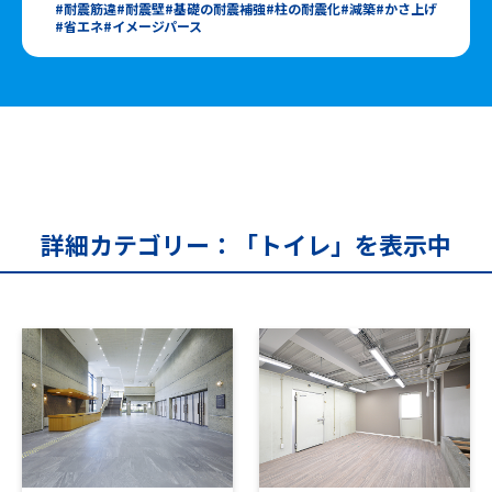
耐震筋違
耐震壁
基礎の耐震補強
柱の耐震化
減築
かさ上げ
省エネ
イメージパース
詳細カテゴリー：「トイレ」を表示中