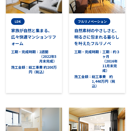
LDK
フルリノベーション
家族が自然と集まる、
自然素材のやさしさと、
広々快適マンションリフ
明るさに包まれる暮らし
ォーム
を叶えたフルリノベ
工期・完成時期
2週間
工期・完成時期
工期：約３
（2022年5
ヶ月
月末完成）
（2016年
11月末完
施工金額
総工事費 約200万
成）
円（税込）
施工金額
総工事費 約
1,440万円（税
込）