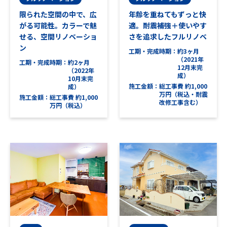
限られた空間の中で、広
年齢を重ねてもずっと快
がる可能性。カラーで魅
適。耐震補強＋使いやす
せる、空間リノベーショ
さを追求したフルリノベ
ン
工期・完成時期
約3ヶ月
（2021年
工期・完成時期
約2ヶ月
12月末完
（2022年
成）
10月末完
施工金額
総工事費 約1,000
成）
万円（税込・耐震
施工金額
総工事費 約1,000
改修工事含む）
万円（税込）