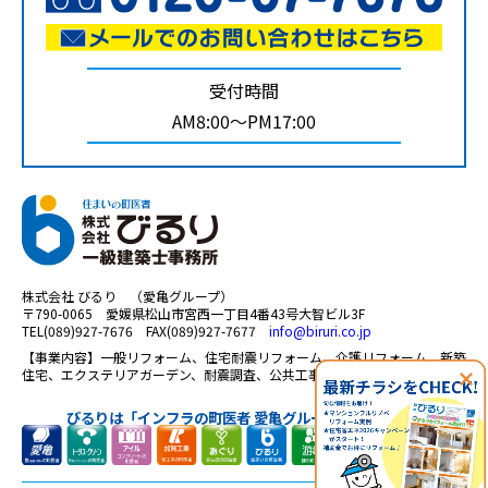
受付時間
AM8:00～PM17:00
株式会社 びるり （愛亀グループ）
〒790-0065 愛媛県松山市宮西一丁目4番43号大智ビル3F
TEL(089)927-7676 FAX(089)927-7677
info@biruri.co.jp
【事業内容】一般リフォーム、住宅耐震リフォーム、介護リフォーム、新築
住宅、エクステリアガーデン、耐震調査、公共工事、太陽光 等
びるりは「インフラの町医者 愛亀グループ」の一員です