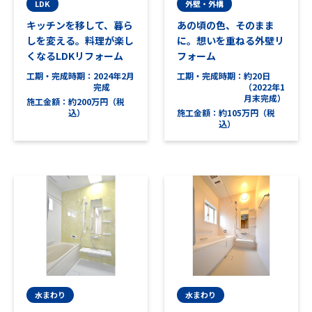
LDK
外壁・外構
キッチンを移して、暮ら
あの頃の色、そのまま
しを変える。料理が楽し
に。想いを重ねる外壁リ
くなるLDKリフォーム
フォーム
工期・完成時期
2024年2月
工期・完成時期
約20日
完成
（2022年1
月末完成）
施工金額
約200万円（税
込）
施工金額
約105万円（税
込）
水まわり
水まわり