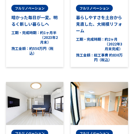
フルリノベーション
フルリノベーション
暗かった毎日が一変。明
暮らしやすさを土台から
るく新しい暮らしへ
見直した、大規模リフォ
ーム
工期・完成時期
約1ヶ月半
（2023年2
工期・完成時期
約2ヶ月
月末）
（2022年3
施工金額
約550万円（税
月末完成）
込）
施工金額
総工事費 約830万
円（税込）
フルリノベーション
フルリノベーション