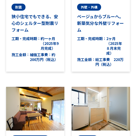
耐震
外壁・外構
狭小住宅でもできる、安
ベージュからブルーへ。
心のシェルター型耐震リ
新築気分な外壁リフォー
フォーム
ム
工期・完成時期
約一ヶ月
工期・完成時期
2ヶ月
（2025年9
（2025年
月完成）
８月末完
成）
施工金額
補強工事費：約
200万円（税込）
施工金額
総工事費 220万
円（税込）