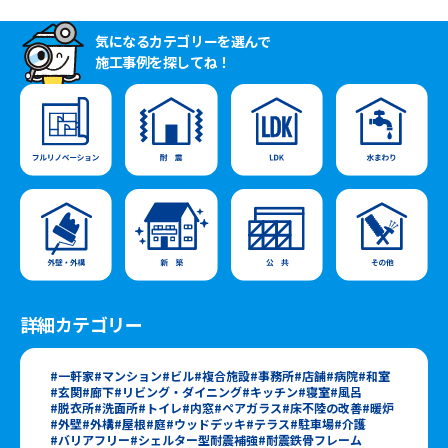
気になるカテゴリーを選んで
施工事例を探してね！
詳細カテゴリー
一軒家
マンション
ビル
複合施設
事務所
店舗
病院
和室
玄関
廊下
リビング・ダイニング
キッチン
寝室
風呂
脱衣所
洗面所
トイレ
内窓
ペアガラス
床不陸の改善
暖炉
外壁
外構
屋根
庭
ウッドデッキ
テラス
駐車場
介護
バリアフリー
シェルター型耐震補強
耐震鉄骨フレーム