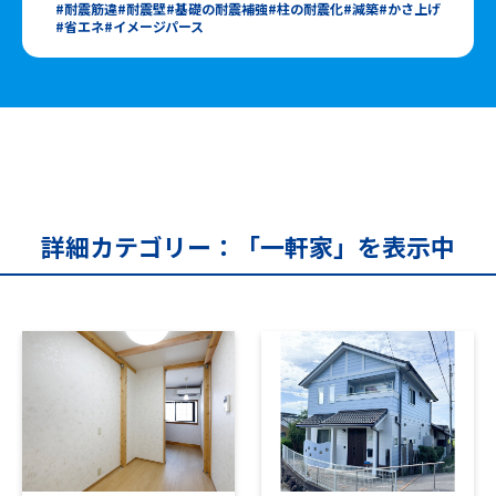
耐震筋違
耐震壁
基礎の耐震補強
柱の耐震化
減築
かさ上げ
省エネ
イメージパース
詳細カテゴリー：「一軒家」を表示中