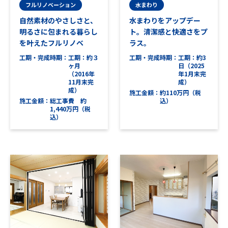
フルリノベーション
水まわり
自然素材のやさしさと、
水まわりをアップデー
明るさに包まれる暮らし
ト。清潔感と快適さをプ
を叶えたフルリノベ
ラス。
工期・完成時期
工期：約３
工期・完成時期
工期：約3
ヶ月
日（2025
（2016年
年1月末完
11月末完
成）
成）
施工金額
約110万円（税
施工金額
総工事費 約
込）
1,440万円（税
込）