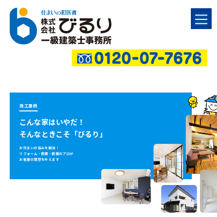
施工事例
こんな家はいやだ！
そんなときこそ「びるり」
お住まいの悩みを解決！
リフォーム・耐震・新築のプロが
お客様の理想を叶えます