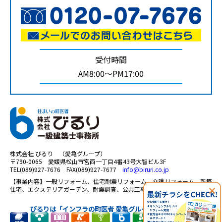
受付時間
AM8:00～PM17:00
株式会社 びるり （愛亀グループ）
〒790-0065 愛媛県松山市宮西一丁目4番43号大智ビル3F
TEL(089)927-7676 FAX(089)927-7677
info@biruri.co.jp
【事業内容】一般リフォーム、住宅耐震リフォーム、介護リフォーム、新築
住宅、エクステリアガーデン、耐震調査、公共工事、太陽光 等
びるりは「インフラの町医者 愛亀グループ」の一員です