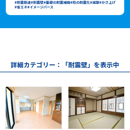
耐震筋違
耐震壁
基礎の耐震補強
柱の耐震化
減築
かさ上げ
省エネ
イメージパース
詳細カテゴリー：「耐震壁」を表示中