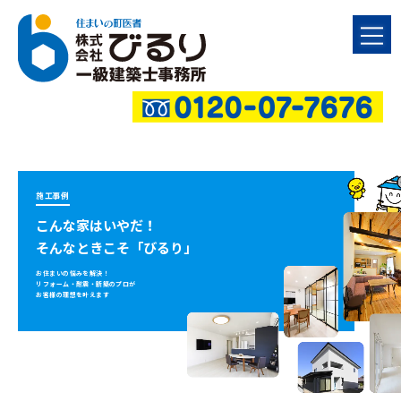
施工事例
こんな家はいやだ！
そんなときこそ「びるり」
お住まいの悩みを解決！
リフォーム・耐震・新築のプロが
お客様の理想を叶えます