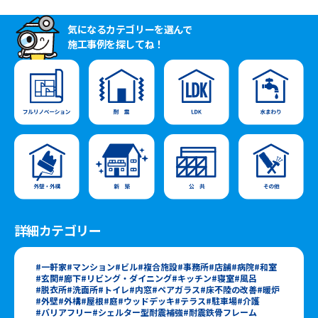
気になるカテゴリーを選んで
施工事例を探してね！
詳細カテゴリー
一軒家
マンション
ビル
複合施設
事務所
店舗
病院
和室
玄関
廊下
リビング・ダイニング
キッチン
寝室
風呂
脱衣所
洗面所
トイレ
内窓
ペアガラス
床不陸の改善
暖炉
外壁
外構
屋根
庭
ウッドデッキ
テラス
駐車場
介護
バリアフリー
シェルター型耐震補強
耐震鉄骨フレーム