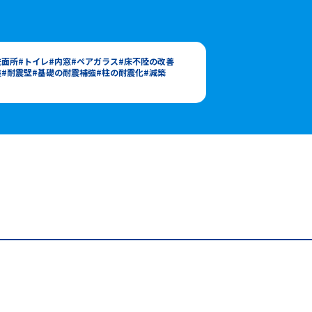
洗面所
トイレ
内窓
ペアガラス
床不陸の改善
違
耐震壁
基礎の耐震補強
柱の耐震化
減築