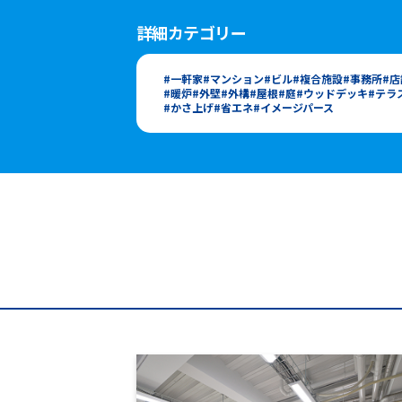
詳細カテゴリー
一軒家
マンション
ビル
複合施設
事務所
店
暖炉
外壁
外構
屋根
庭
ウッドデッキ
テラ
かさ上げ
省エネ
イメージパース