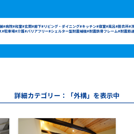
舗
病院
和室
玄関
廊下
リビング・ダイニング
キッチン
寝室
風呂
脱衣所
ス
駐車場
介護
バリアフリー
シェルター型耐震補強
耐震鉄骨フレーム
耐震筋
詳細カテゴリー：「外構」を表示中