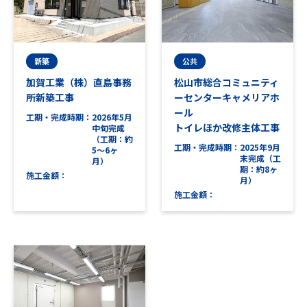
新築
公共
加賀工業（株）直島事務
松山市総合コミュニティ
所新築工事
ーセンターキャメリアホ
ール
工期・完成時期
2026年5月
トイレほか改修主体工事
中旬完成
（工期：約
工期・完成時期
2025年9月
5～6ヶ
末完成（工
月）
期：約8ヶ
施工金額
月）
施工金額