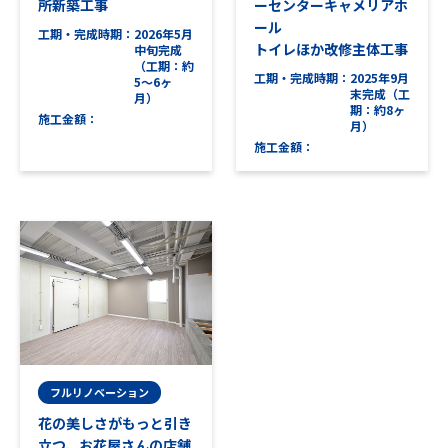
所新築工事
ーセンターキャメリアホ
ール
工期・完成時期
2026年5月
トイレほか改修主体工事
中旬完成
（工期：約
工期・完成時期
2025年9月
5～6ヶ
末完成（工
月）
期：約8ヶ
施工金額
月）
施工金額
フルリノベーション
花の美しさがもっと引き
立つ、お花屋さんの店舗