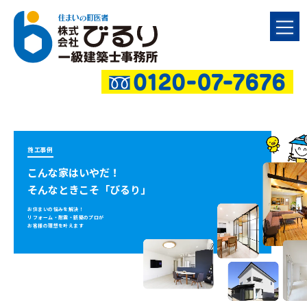
施工事例
こんな家はいやだ！
そんなときこそ「びるり」
お住まいの悩みを解決！
リフォーム・耐震・新築のプロが
お客様の理想を叶えます