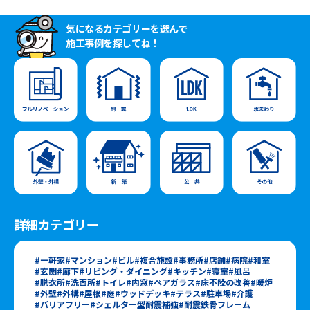
気になるカテゴリーを選んで
施工事例を探してね！
詳細カテゴリー
一軒家
マンション
ビル
複合施設
事務所
店舗
病院
和室
玄関
廊下
リビング・ダイニング
キッチン
寝室
風呂
脱衣所
洗面所
トイレ
内窓
ペアガラス
床不陸の改善
暖炉
外壁
外構
屋根
庭
ウッドデッキ
テラス
駐車場
介護
バリアフリー
シェルター型耐震補強
耐震鉄骨フレーム