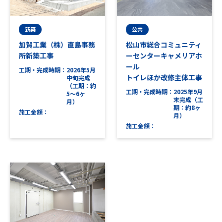
新築
公共
加賀工業（株）直島事務
松山市総合コミュニティ
所新築工事
ーセンターキャメリアホ
ール
工期・完成時期
2026年5月
トイレほか改修主体工事
中旬完成
（工期：約
工期・完成時期
2025年9月
5～6ヶ
末完成（工
月）
期：約8ヶ
施工金額
月）
施工金額