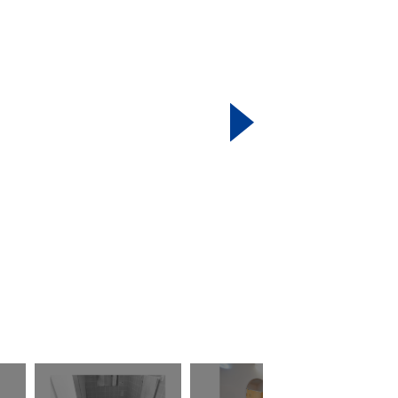
〈 After 〉タイルからシート貼りへ変更しました。男子トイレはブル