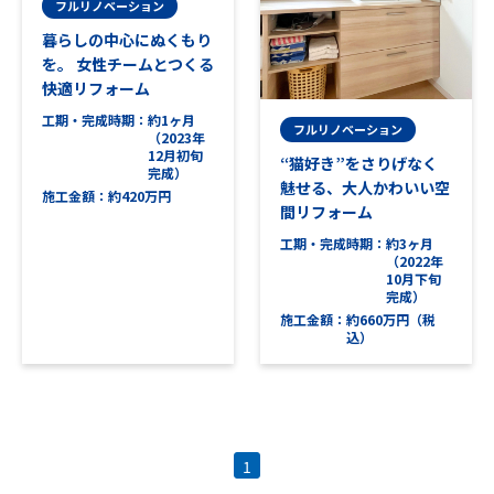
フルリノベーション
暮らしの中心にぬくもり
を。 女性チームとつくる
快適リフォーム
工期・完成時期
約1ヶ月
フルリノベーション
（2023年
12月初旬
“猫好き”をさりげなく
完成）
魅せる、大人かわいい空
施工金額
約420万円
間リフォーム
工期・完成時期
約3ヶ月
（2022年
10月下旬
完成）
施工金額
約660万円（税
込）
1