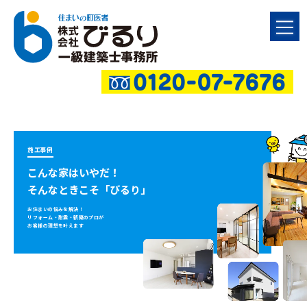
施工事例
こんな家はいやだ！
そんなときこそ「びるり」
お住まいの悩みを解決！
リフォーム・耐震・新築のプロが
お客様の理想を叶えます