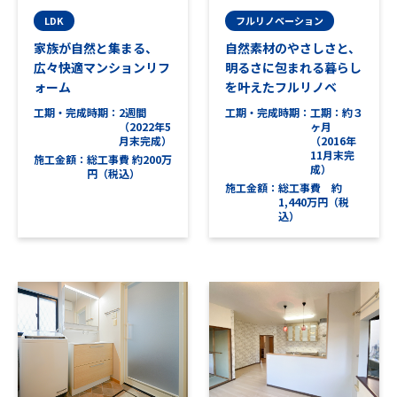
LDK
フルリノベーション
家族が自然と集まる、
自然素材のやさしさと、
広々快適マンションリフ
明るさに包まれる暮らし
ォーム
を叶えたフルリノベ
工期・完成時期
2週間
工期・完成時期
工期：約３
（2022年5
ヶ月
月末完成）
（2016年
11月末完
施工金額
総工事費 約200万
成）
円（税込）
施工金額
総工事費 約
1,440万円（税
込）