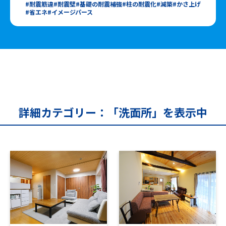
耐震筋違
耐震壁
基礎の耐震補強
柱の耐震化
減築
かさ上げ
省エネ
イメージパース
詳細カテゴリー：「洗面所」を表示中