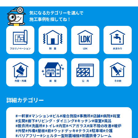
気になるカテゴリーを選んで
施工事例を探してね！
詳細カテゴリー
一軒家
マンション
ビル
複合施設
事務所
店舗
病院
和室
玄関
廊下
リビング・ダイニング
キッチン
寝室
風呂
脱衣所
洗面所
トイレ
内窓
ペアガラス
床不陸の改善
暖炉
外壁
外構
屋根
庭
ウッドデッキ
テラス
駐車場
介護
バリアフリー
シェルター型耐震補強
耐震鉄骨フレーム