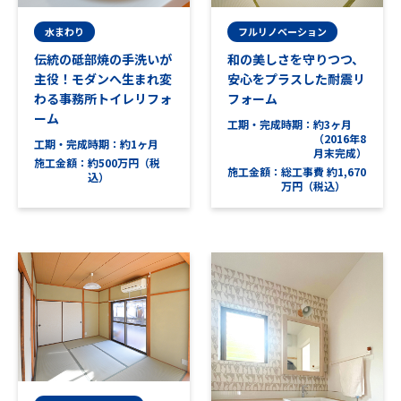
水まわり
フルリノベーション
伝統の砥部焼の手洗いが
和の美しさを守りつつ、
主役！モダンへ生まれ変
安心をプラスした耐震リ
わる事務所トイレリフォ
フォーム
ーム
工期・完成時期
約3ヶ月
（2016年8
工期・完成時期
約1ヶ月
月末完成）
施工金額
約500万円（税
施工金額
総工事費 約1,670
込）
万円（税込）