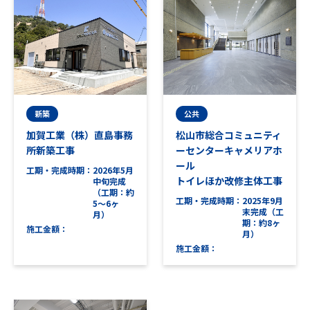
新築
公共
加賀工業（株）直島事務
松山市総合コミュニティ
所新築工事
ーセンターキャメリアホ
ール
工期・完成時期
2026年5月
トイレほか改修主体工事
中旬完成
（工期：約
工期・完成時期
2025年9月
5～6ヶ
末完成（工
月）
期：約8ヶ
施工金額
月）
施工金額