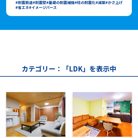
耐震筋違
耐震壁
基礎の耐震補強
柱の耐震化
減築
かさ上げ
省エネ
イメージパース
カテゴリー：「LDK」を表示中