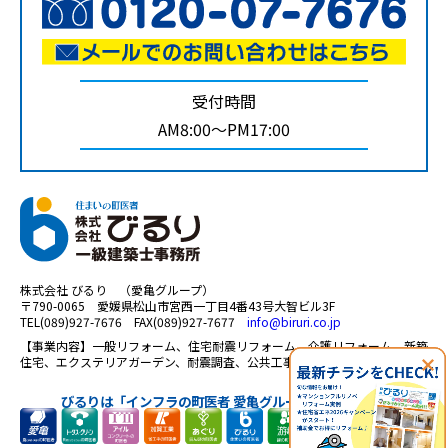
受付時間
AM8:00～PM17:00
株式会社 びるり （愛亀グループ）
〒790-0065 愛媛県松山市宮西一丁目4番43号大智ビル3F
TEL(089)927-7676 FAX(089)927-7677
info@biruri.co.jp
【事業内容】一般リフォーム、住宅耐震リフォーム、介護リフォーム、新築
住宅、エクステリアガーデン、耐震調査、公共工事、太陽光 等
びるりは「インフラの町医者 愛亀グループ」の一員です