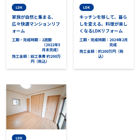
LDK
LDK
家族が自然と集まる、
キッチンを移して、暮ら
広々快適マンションリフ
しを変える。料理が楽し
ォーム
くなるLDKリフォーム
工期・完成時期
2週間
工期・完成時期
2024年2月
（2022年5
完成
月末完成）
施工金額
約200万円（税
施工金額
総工事費 約200万
込）
円（税込）
LDK