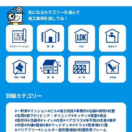
気になるカテゴリーを選んで
施工事例を探してね！
詳細カテゴリー
一軒家
マンション
ビル
複合施設
事務所
店舗
病院
和室
玄関
廊下
リビング・ダイニング
キッチン
寝室
風呂
脱衣所
洗面所
トイレ
内窓
ペアガラス
床不陸の改善
暖炉
外壁
外構
屋根
庭
ウッドデッキ
テラス
駐車場
介護
バリアフリー
シェルター型耐震補強
耐震鉄骨フレーム