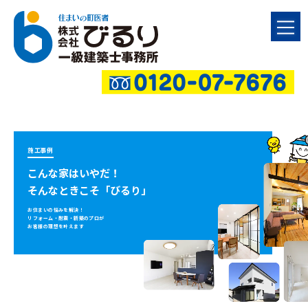
施工事例
こんな家はいやだ！
そんなときこそ「びるり」
お住まいの悩みを解決！
リフォーム・耐震・新築のプロが
お客様の理想を叶えます