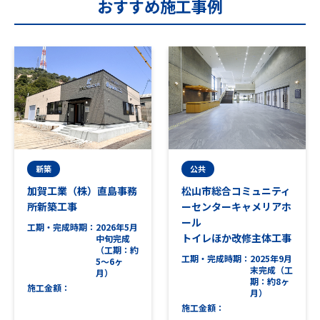
おすすめ施工事例
新築
公共
加賀工業（株）直島事務
松山市総合コミュニティ
所新築工事
ーセンターキャメリアホ
ール
工期・完成時期
2026年5月
トイレほか改修主体工事
中旬完成
（工期：約
工期・完成時期
2025年9月
5～6ヶ
末完成（工
月）
期：約8ヶ
施工金額
月）
施工金額