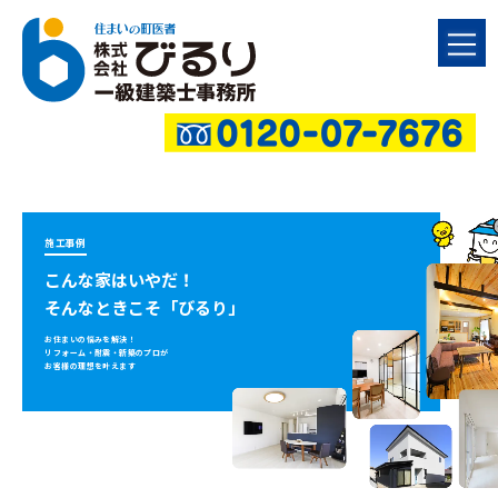
施工事例
こんな家はいやだ！
そんなときこそ「びるり」
お住まいの悩みを解決！
リフォーム・耐震・新築のプロが
お客様の理想を叶えます