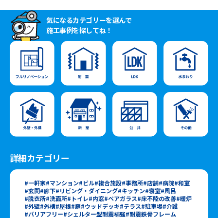
気になるカテゴリーを選んで
施工事例を探してね！
詳細カテゴリー
一軒家
マンション
ビル
複合施設
事務所
店舗
病院
和室
玄関
廊下
リビング・ダイニング
キッチン
寝室
風呂
脱衣所
洗面所
トイレ
内窓
ペアガラス
床不陸の改善
暖炉
外壁
外構
屋根
庭
ウッドデッキ
テラス
駐車場
介護
バリアフリー
シェルター型耐震補強
耐震鉄骨フレーム