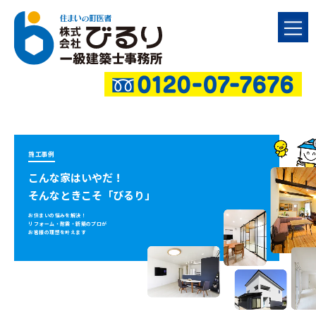
施工事例
こんな家はいやだ！
そんなときこそ「びるり」
お住まいの悩みを解決！
リフォーム・耐震・新築のプロが
お客様の理想を叶えます