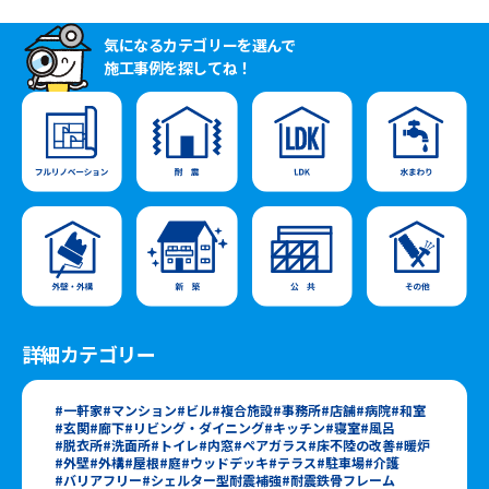
気になるカテゴリーを選んで
施工事例を探してね！
詳細カテゴリー
一軒家
マンション
ビル
複合施設
事務所
店舗
病院
和室
玄関
廊下
リビング・ダイニング
キッチン
寝室
風呂
脱衣所
洗面所
トイレ
内窓
ペアガラス
床不陸の改善
暖炉
外壁
外構
屋根
庭
ウッドデッキ
テラス
駐車場
介護
バリアフリー
シェルター型耐震補強
耐震鉄骨フレーム