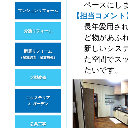
ペースにし
マンションリフォーム
【担当コメント
長年愛用さ
介護リフォーム
ど物があふ
新しいシス
耐震リフォーム
た空間でス
（耐震調査・耐震補強）
たいです。
大型改修
エクステリア
ガーデン
＆
公共工事