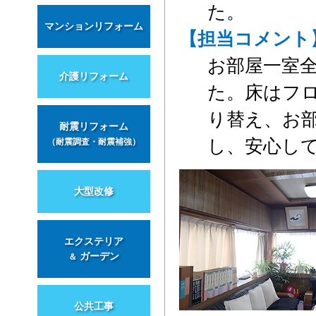
た。
マンションリフォーム
【担当コメント
お部屋一室
介護リフォーム
た。床はフ
り替え、お
耐震リフォーム
し、安心し
（耐震調査・耐震補強）
大型改修
エクステリア
ガーデン
＆
公共工事