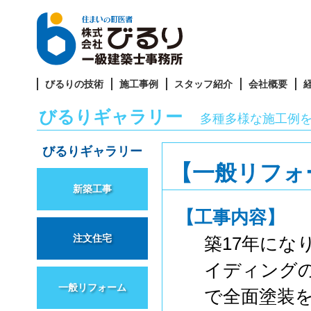
びるりの技術
施工事例
スタッフ紹介
会社概要
びるりギャラリー
多種多様な施工例
びるりギャラリー
【一般リフォ
新築工事
【工事内容】
注文住宅
築17年にな
イディング
一般リフォーム
で全面塗装