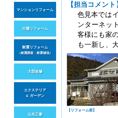
【担当コメント
マンションリフォーム
色見本では
ンターネッ
介護リフォーム
客様にも家
も一新し、
耐震リフォーム
（耐震調査・耐震補強）
大型改修
エクステリア
ガーデン
＆
【リフォーム前】
公共工事