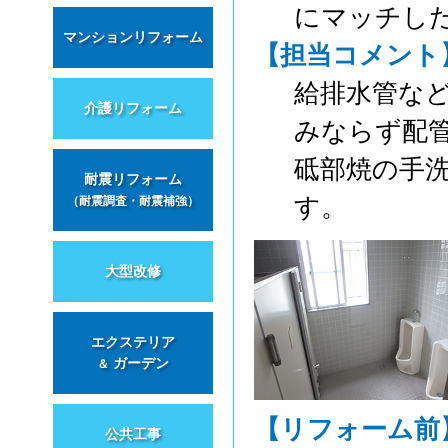
にマッチし
マンションリフォーム
【担当コメント
給排水管な
介護リフォーム
みならず配
砥部焼の手
耐震リフォーム
す。
（耐震調査・耐震補強）
大型改修
エクステリア
ガーデン
＆
【リフォーム前
公共工事