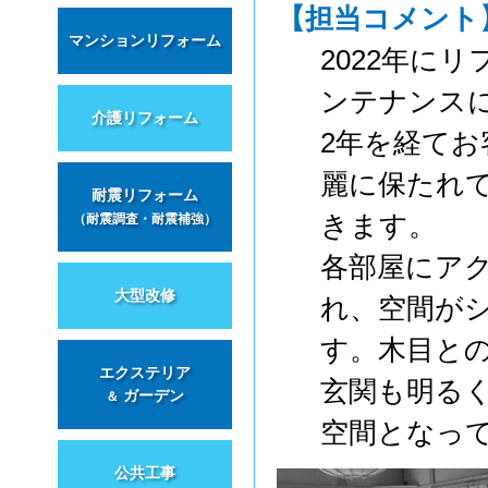
【担当コメント
マンションリフォーム
2022年に
ンテナンス
介護リフォーム
2年を経て
麗に保たれ
耐震リフォーム
きます。
（耐震調査・耐震補強）
各部屋にア
大型改修
れ、空間が
す。木目と
エクステリア
玄関も明る
ガーデン
＆
空間となっ
公共工事