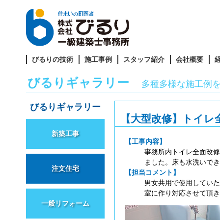
びるりの技術
施工事例
スタッフ紹介
会社概要
びるりギャラリー
多種多様な施工例
びるりギャラリー
【大型改修】トイレ
新築工事
【工事内容】
事務所内トイレ全面改修
ました。床も水洗いでき
注文住宅
【担当コメント】
男女共用で使用していた
室に作り対応させて頂き
一般リフォーム