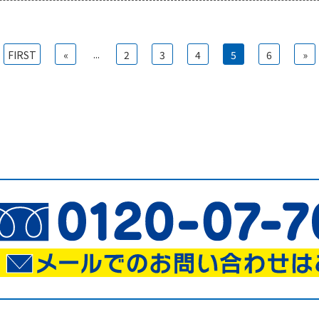
...
FIRST
«
2
3
4
5
6
»